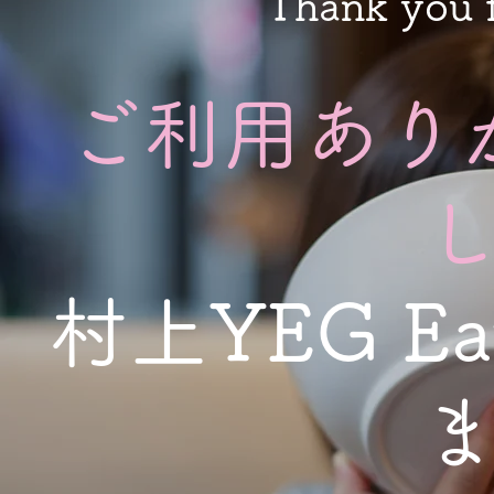
Thank you f
ご利用あり
し
村上YEG E