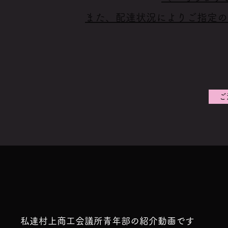
また、配達状況によりご指定の
ご
私達村上商工会議所青年部の紹介動画です