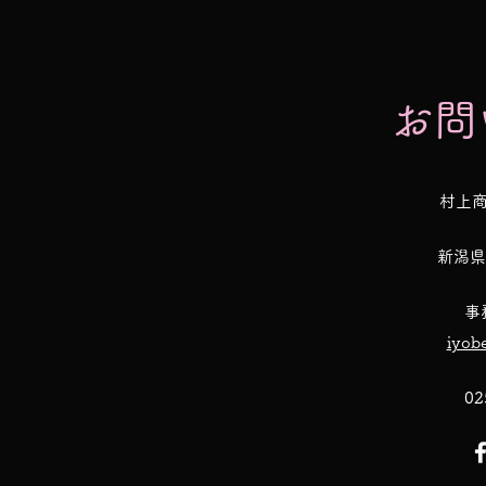
お問
​村上
新潟県
事
iyob
02