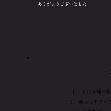
​ありがとうございました！
～
1. 下記店舗一
2. 表示されて